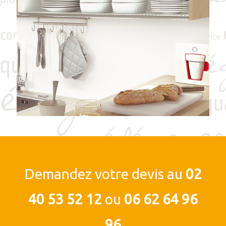
Demandez votre devis au
02
40 53 52 12
ou
06 62 64 96
96